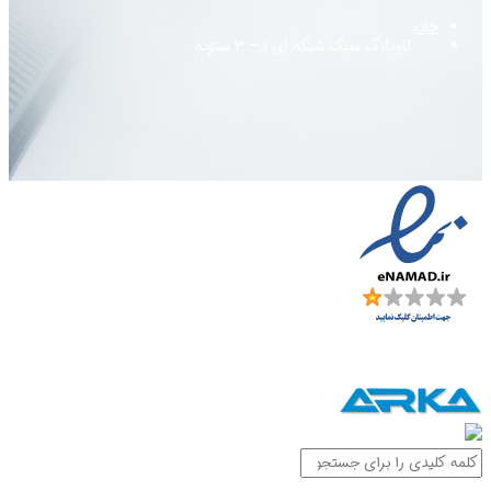
خانه
وبلاگ سبک شبکه ای ۱ – ۳ ستونه
تمامی حقوق برای فروشگاه آرکا یدک محفوظ میباشد. 2025©