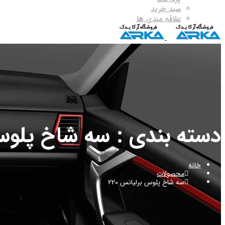
سبد خرید
علاقه مندی ها
دسته بندی : سه شاخ پلوس ب
خانه
محصولات
سه شاخ پلوس برلیانس 220