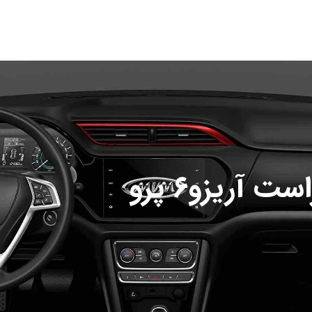
آریزو6 پرو