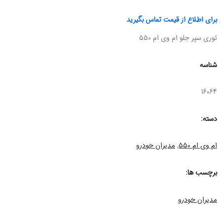
برای اطلاع از قیمت تماس بگیرید
توری سپر جلو ام وی ام 550
شناسه
16064
دسته:
ام وی ام 550
,
مدیران خودرو
برچسب ها:
مدیران خودرو