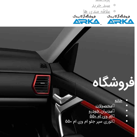
سبد خرید
علاقه مندی ها
فروشگاه
خانه
محصولات
مدیران خودرو
ام وی ام 550
توری سپر جلو ام وی ام 550