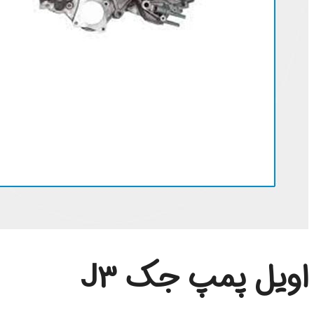
اویل پمپ جک J3