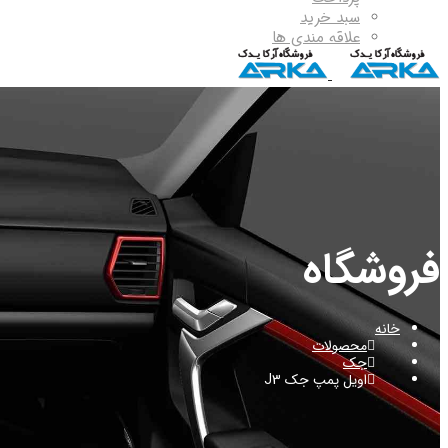
سبد خرید
علاقه مندی ها
فروشگاه
خانه
محصولات
جک
اویل پمپ جک J3