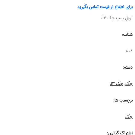
برای اطلاع از قیمت تماس بگیرید
اویل پمپ جک J3
شناسه
1006
دسته:
جک
,
جک J3
برچسب ها:
جک
اشتراک گذاری: