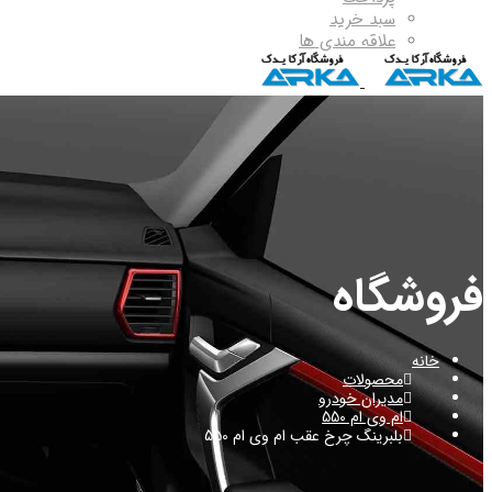
سبد خرید
علاقه مندی ها
فروشگاه
خانه
محصولات
مدیران خودرو
ام وی ام 550
بلبرینگ چرخ عقب ام وی ام 550