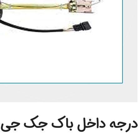
درجه داخل باک جک جی 3 هاچبک