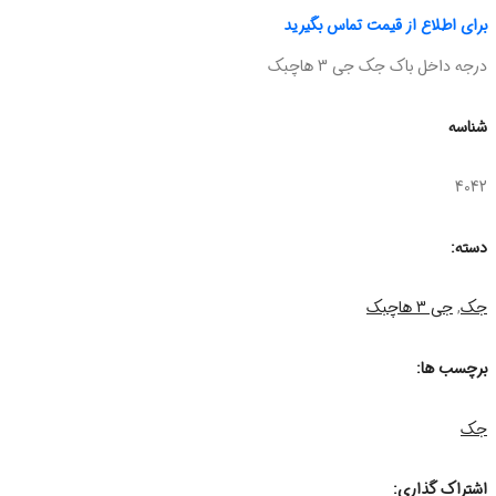
برای اطلاع از قیمت تماس بگیرید
درجه داخل باک جک جی 3 هاچبک
شناسه
4042
دسته:
جک
,
جی 3 هاچبک
برچسب ها:
جک
اشتراک گذاری: