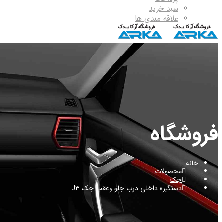
سبد خرید
علاقه مندی ها
فروشگاه
خانه
محصولات
جک
دستگیره داخلی درب جلو وعقب جک J3