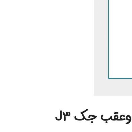
وعقب جک J3