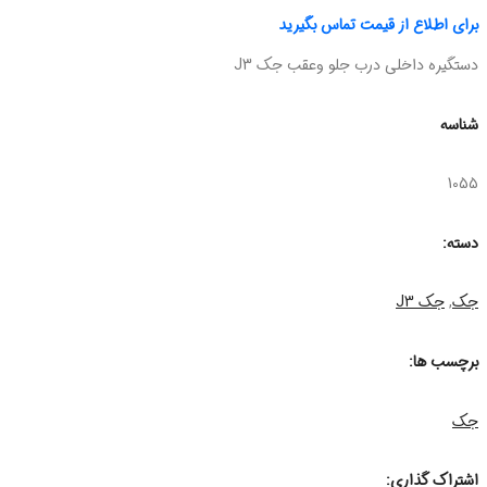
برای اطلاع از قیمت تماس بگیرید
دستگیره داخلی درب جلو وعقب جک J3
شناسه
1055
دسته:
جک
,
جک J3
برچسب ها:
جک
اشتراک گذاری: