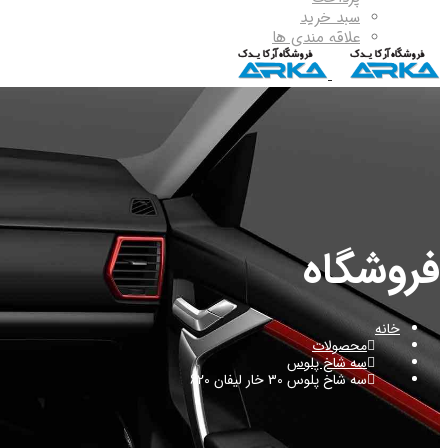
سبد خرید
علاقه مندی ها
فروشگاه
خانه
محصولات
سه شاخ پلوس
سه شاخ پلوس 30 خار لیفان 620