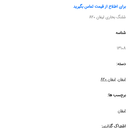
برای اطلاع از قیمت تماس بگیرید
شلنگ بخاری لیفان 820
شناسه
13108
دسته:
لیفان
,
لیفان 820
برچسب ها:
لیفان
اشتراک گذاری: