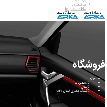
سبد خرید
علاقه مندی ها
فروشگاه
خانه
محصولات
لیفان
شلنگ بخاری لیفان 820