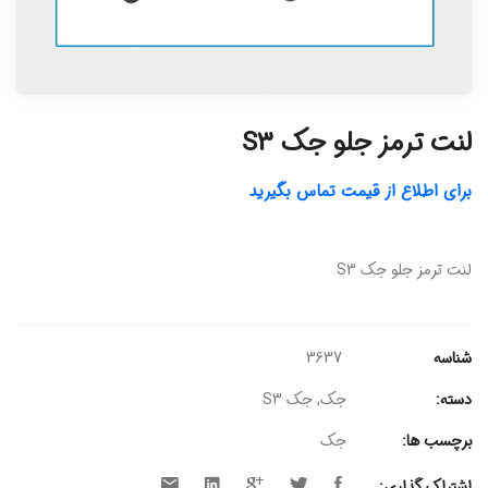
لنت ترمز جلو جک S3
برای اطلاع از قیمت تماس بگیرید
لنت ترمز جلو جک S3
شناسه
3637
دسته:
جک
,
جک S3
برچسب ها:
جک
اشتراک گذاری: