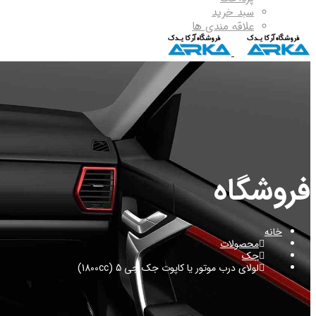
سبد خرید
علاقه مندی ها
فروشگاه
خانه
محصولات
جک
لولای درب موتور یا کاپوت جک جی 5 (1800cc)