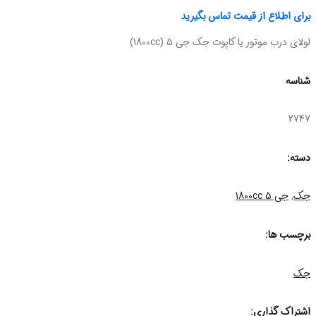
برای اطلاع از قیمت تماس بگیرید
لولای درب موتور یا کاپوت جک جی 5 (1800cc)
شناسه
2747
دسته:
جک
,
جی 5 1800cc
برچسب ها:
جک
اشتراک گذاری: