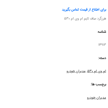
برای اطلاع از قیمت تماس بگیرید
هرزگرد صاف تایم ام وی ام 530
شناسه
14913
دسته:
ام وی ام 530
,
مدیران خودرو
برچسب ها:
مدیران خودرو