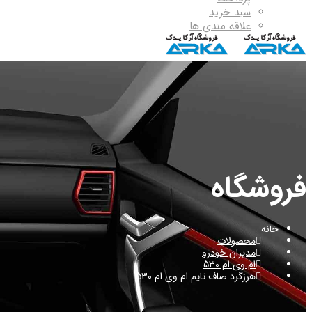
سبد خرید
علاقه مندی ها
فروشگاه
خانه
محصولات
مدیران خودرو
ام وی ام 530
هرزگرد صاف تایم ام وی ام 530