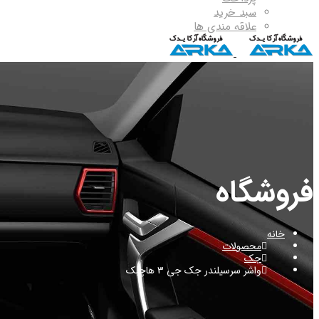
سبد خرید
علاقه مندی ها
فروشگاه
خانه
محصولات
جک
واشر سرسیلندر جک جی 3 هاچبک