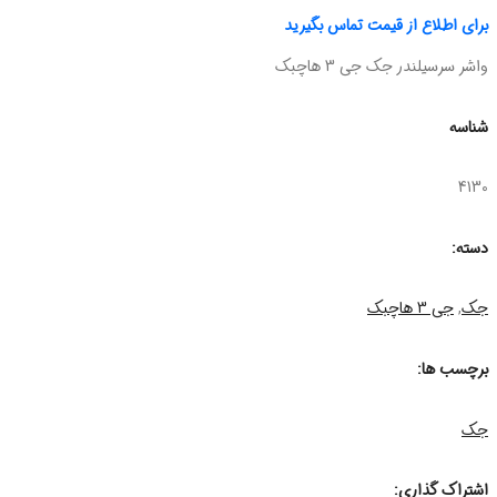
برای اطلاع از قیمت تماس بگیرید
واشر سرسیلندر جک جی 3 هاچبک
شناسه
4130
دسته:
جک
,
جی 3 هاچبک
برچسب ها:
جک
اشتراک گذاری: