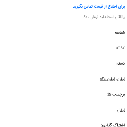
برای اطلاع از قیمت تماس بگیرید
یاتاقان استاندارد لیفان 820
شناسه
13182
دسته:
لیفان
,
لیفان 820
برچسب ها:
لیفان
اشتراک گذاری: