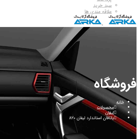
سبد خرید
علاقه مندی ها
فروشگاه
خانه
محصولات
لیفان
یاتاقان استاندارد لیفان 820